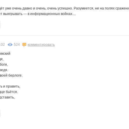
т уже очень давно и очень, очень успешно. Разумеется, не на полях сражений,
т выигрывать — в информационных войнах....
:02
524
комментировать
ымский
и,
боги,
ведя.
своей берлоге.
ь и править,
дце бьётся.
дставить,