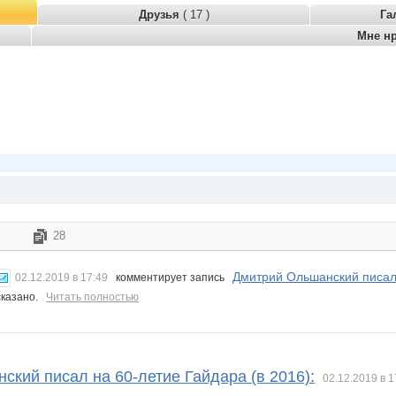
Друзья
( 17 )
Га
Мне н
28
Дмитрий Ольшанский писал 
02.12.2019 в 17:49
комментирует запись
сказано.
Читать полностью
кий писал на 60-летие Гайдара (в 2016):
02.12.2019 в 1