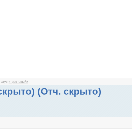
статус
«трастовый»
скрыто) (Отч. скрыто)