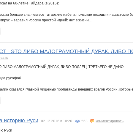
ал на 60-летие Гайдара (в 2016):
оссии больше зла, чем все татарские набеги, польские походы и нацистские 
вирус – заразил Россию простой идеей: нет в жизни...
Т - ЭТО ЛИБО МАЛОГРАМОТНЫЙ ДУРАК, ЛИБО П
овать
О ЛИБО МАЛОГРАМОТНЫЙ ДУРАК, ЛИБО ПОДЛЕЦ. ТРЕТЬЕГО НЕ ДАНО
егда русофоб.
лин оказался главной мишенью пропаганды внешних врагов России, которые т
на историю Руси
02.12.2016 в 10:26
563
комментировать
ию Руси