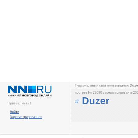
Персональный сайт пользователя
Duz
портрет № 72690 зарегистрирован в 200
Duzer
Привет, Гость !
-
Войти
-
Зарегистрироваться