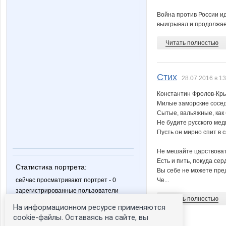
Война против России идё
выигрывал и продолжае
Читать полностью
Стих
28.07.2016 в 13
Константин Фролов-Кр
Милые заморские сосед
Сытые, вальяжные, как 
Не будите русского мед
Пусть он мирно спит в 
Не мешайте царствоват
Есть и пить, покуда сер
Статистика портрета:
Вы себе не можете пре
сейчас просматривают портрет - 0
Че...
зарегистрированные пользователи
посетившие портрет за 7 дней - 0
Читать полностью
На информационном ресурсе применяются
cookie-файлы. Оставаясь на сайте, вы