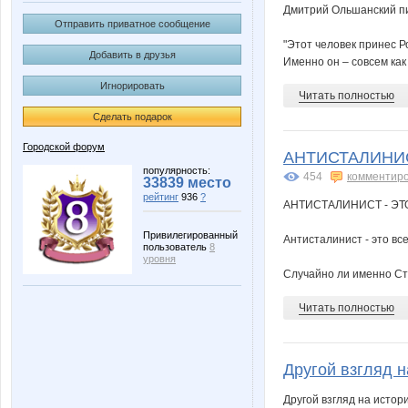
Дмитрий Ольшанский пис
Отправить приватное сообщение
"Этот человек принес Р
Добавить в друзья
Именно он – совсем как 
Игнорировать
Читать полностью
Сделать подарок
Городской форум
АНТИСТАЛИНИС
популярность:
454
комментир
33839 место
рейтинг
936
?
АНТИСТАЛИНИСТ - ЭТ
Привилегированный
Антисталинист - это вс
пользователь
8
уровня
Случайно ли именно Ста
Читать полностью
Другой взгляд 
Другой взгляд на истор