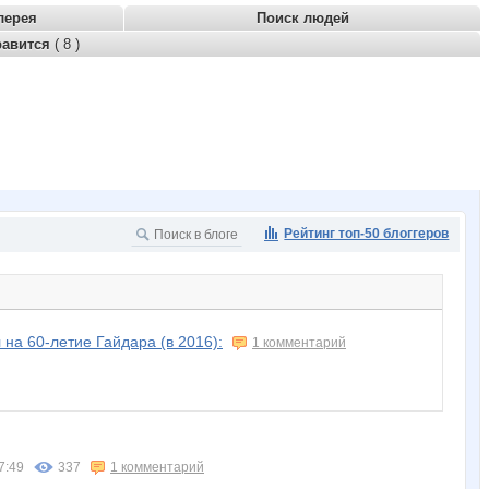
лерея
Поиск людей
равится
( 8 )
Рейтинг топ-50 блоггеров
на 60-летие Гайдара (в 2016):
1 комментарий
7:49
337
1 комментарий