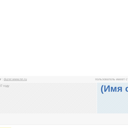
er
:
duzer.www.nn.ru
пользователь имеет 
(Имя 
7 году